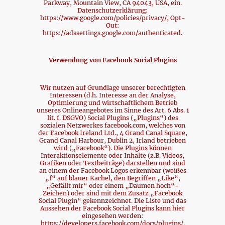
Parkway, Mountain View, CA 94043, USA, ein.
Datenschutzerklärung:
https://www.google.com/policies/privacy/, Opt-
Out:
https://adssettings.google.com/authenticated.
Verwendung von Facebook Social Plugins
Wir nutzen auf Grundlage unserer berechtigten
Interessen (d.h. Interesse an der Analyse,
Optimierung und wirtschaftlichem Betrieb
unseres Onlineangebotes im Sinne des Art. 6 Abs. 1
lit. f. DSGVO) Social Plugins („Plugins“) des
sozialen Netzwerkes facebook.com, welches von
der Facebook Ireland Ltd., 4 Grand Canal Square,
Grand Canal Harbour, Dublin 2, Irland betrieben
wird („Facebook“). Die Plugins können
Interaktionselemente oder Inhalte (z.B. Videos,
Grafiken oder Textbeiträge) darstellen und sind
an einem der Facebook Logos erkennbar (weißes
„f“ auf blauer Kachel, den Begriffen „Like“,
„Gefällt mir“ oder einem „Daumen hoch“-
Zeichen) oder sind mit dem Zusatz „Facebook
Social Plugin“ gekennzeichnet. Die Liste und das
Aussehen der Facebook Social Plugins kann hier
eingesehen werden:
https://developers.facebook.com/docs/plugins/.